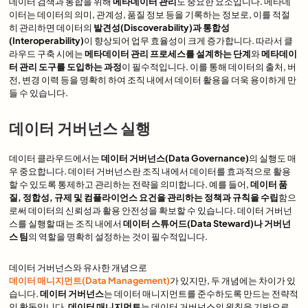
데이터 검색과 통합을 위해
메타데이터 관리
도 중요한 요소입니다. 메타데
이터는 데이터의 의미, 관계성, 품질 정보 등을 기록하는 정보로, 이를 적절
히 관리하면 데이터의
발견성(Discoverability)과 통합성
(Interoperability)
이 향상되어 업무 효율성이 크게 증가합니다. 따라서 클
라우드 구축 시에는
메타데이터 관리 프로세스를 설계하는 단계
와
메타데이
터 관리 도구를 도입하는 과정
이 필수적입니다. 이를 통해 데이터의 출처, 버
전, 변경 이력 등을 명확히 하여 조직 내에서 데이터 활용을 더욱 용이하게 만
들 수 있습니다.
데이터 거버넌스 실행
데이터 클라우드에서는
데이터 거버넌스(Data Governance)
의 실행도 매
우 중요합니다. 데이터 거버넌스란 조직 내에서 데이터를 효과적으로 활용
할 수 있도록 통제하고 관리하는 전략을 의미합니다. 예를 들어,
데이터 품
질, 정합성, 규제 및 컴플라이언스 요건을 관리하는 정책과 규칙을 수립
함으
로써 데이터의 신뢰성과 활용 안전성을 확보할 수 있습니다. 데이터 거버넌
스를 실행할 때는 조직 내에서
데이터 스튜어드(Data Steward)나 거버넌
스 팀
의 역할을 명확히 설정하는 것이 필수적입니다.
데이터 거버넌스와 유사한 개념으로
데이터 매니지먼트(Data Management)
가 있지만, 두 개념에는 차이가 있
습니다.
데이터 거버넌스
는 데이터 매니지먼트를 준수하도록 만드는 전략적
인 활동입니다.
데이터 매니지먼트
는 데이터 거버넌스의 원칙을 기반으로