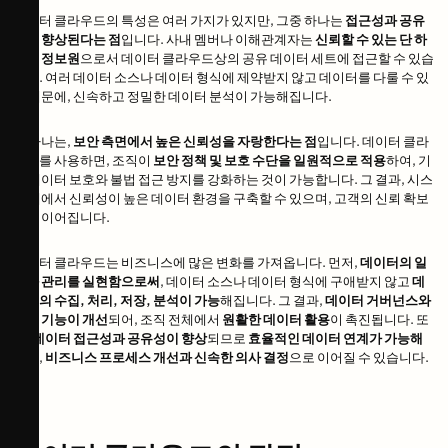
데이터 클라우드의 특성은 여러 가지가 있지만, 그중 하나는
접근성과 공유
성이 향상된다는 점
입니다. 사내 멤버나 이해관계자는
신뢰할 수 있는 단 하
나의 정보원
으로서 데이터 클라우드상의 공유 데이터 세트에 접근할 수 있습
니다. 여러 데이터 소스나 데이터 형식에 제약받지 않고 데이터를 다룰 수 있
기 때문에, 신속하고 정밀한 데이터 분석이 가능해집니다.
또 하나는,
보안 측면에서 높은 신뢰성을 자랑한다는 점
입니다. 데이터 클라
우드를 사용하면, 조직이
보안 정책 및 보호 수단을 일원적으로 적용
하여, 기
밀 데이터 보호와 불법 접근 방지를 강화하는 것이 가능합니다. 그 결과, 시스
템 내에서 신뢰성이 높은 데이터 환경을 구축할 수 있으며, 고객의 신뢰 확보
로도 이어집니다.
데이터 클라우드는 비즈니스에 많은 변화를 가져옵니다. 먼저,
데이터의 일
원화 관리를 실현함으로써
, 데이터 소스나 데이터 형식에 구애받지 않고
데
이터의 수집, 처리, 저장, 분석이 가능
해집니다. 그 결과,
데이터 거버넌스와
통제 기능이 개선
되어, 조직 전체에서
원활한 데이터 활용
이 촉진됩니다. 또
한,
데이터 접근성과 공유성이 향상
되므로
효율적인 데이터 연계가 가능해
지고
,
비즈니스 프로세스 개선과 신속한 의사 결정
으로 이어질 수 있습니다.